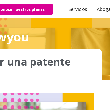
Servicios
Abog
onoce nuestros planes
awyou
r una patente